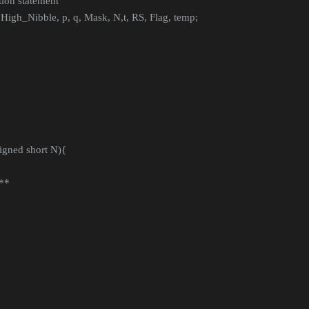
tion statement
High_Nibble, p, q, Mask, N,t, RS, Flag, temp;
gned short N){
***