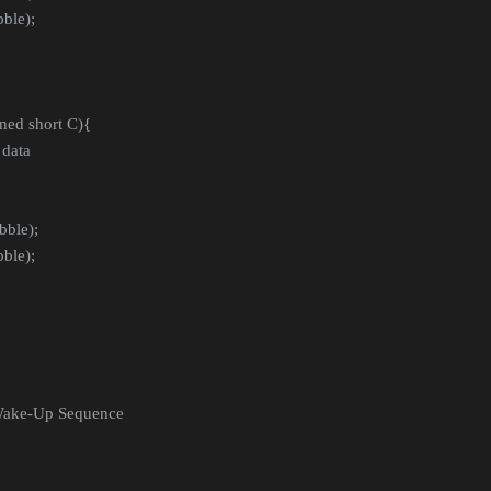
ble);
ed short C){
 data
ble);
ble);
Wake-Up Sequence