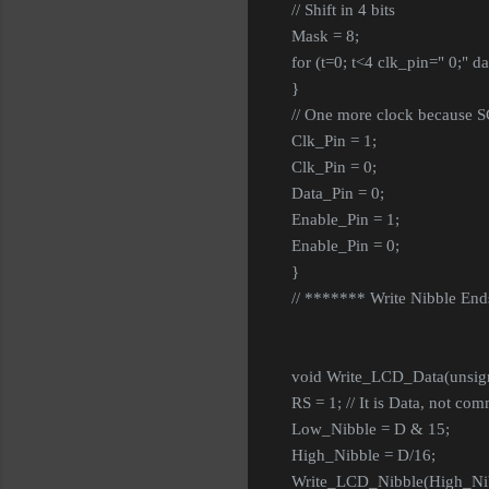
// Shift in 4 bits
Mask = 8;
for (t=0; t<4 clk_pin=" 0;" 
}
// One more clock because SC
Clk_Pin = 1;
Clk_Pin = 0;
Data_Pin = 0;
Enable_Pin = 1;
Enable_Pin = 0;
}
// ******* Write Nibble End
void Write_LCD_Data(unsign
RS = 1; // It is Data, not co
Low_Nibble = D & 15;
High_Nibble = D/16;
Write_LCD_Nibble(High_Nib