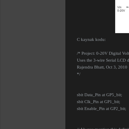
C kaynak kodu:
/* Project: 0-20V Digital V
Uses the 3-wire Serial LCD d
Rajendra Bhatt, Oct 3, 2010
*/
sbit Data_Pin at GP5_bit;
sbit Clk_Pin at GP1_bit;
sbit Enable_Pin at GP2_bit;