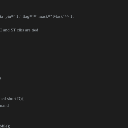
data_pin=" 1;" flag="=" mask=" Mask">> 1;
 and ST clks are tied
s
ed short D){
mmand
ble);