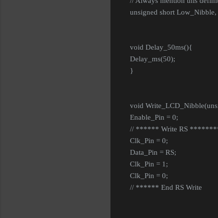
// Always mention this defini
unsigned short Low_Nibble, 
void Delay_50ms(){
Delay_ms(50);
}
void Write_LCD_Nibble(unsi
Enable_Pin = 0;
// ****** Write RS ******
Clk_Pin = 0;
Data_Pin = RS;
Clk_Pin = 1;
Clk_Pin = 0;
// ****** End RS Write