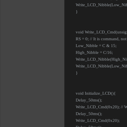
Write_LCD_Nibble(Low_Nib
}
void Write_LCD_Cmd(unsign
RS = 0; // It is command, not
Low_Nibble = C & 15;
High_Nibble = C/16;
Write_LCD_Nibble(High_Nib
Write_LCD_Nibble(Low_Nib
}
void Initialize_LCD(){
Delay_50ms();
Write_LCD_Cmd(0x20); // 
Delay_50ms();
Write_LCD_Cmd(0x20);