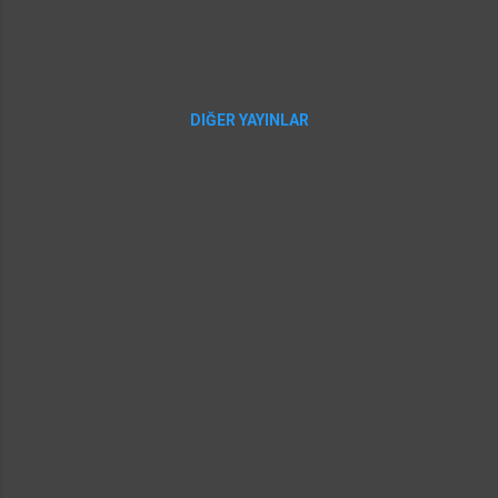
yazılarak enter tuşuna basarak regsvr32 ile
ole denetim kaydı yapmak gerekiyor.
msstdfmt.dll dosyası için; regsvr32
msstdfmt.dll ...
DIĞER YAYINLAR