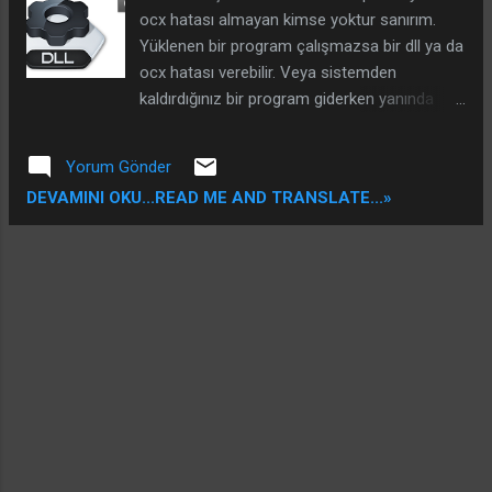
ocx hatası almayan kimse yoktur sanırım.
Yüklenen bir program çalışmazsa bir dll ya da
ocx hatası verebilir. Veya sistemden
kaldırdığınız bir program giderken yanında
size lazım olabilecek bir dll yada ocx
dosyasını da yanında götürebiliyor.
Yorum Gönder
Yüklediğiniz bir windows işletim sisteminde
DEVAMINI OKU...READ ME AND TRANSLATE...»
de eksik dll ve ocx dosyaları olabiliyor. Böyle
dll yada ocx hatalarını çözmek için temel yol
şu şekilde; Eksik dll yada ocx internet indirilir
ve C:\Windows\System32 (32bit işletim
sistemleri için) C:\Windows\SysWOW64
(64bit işletim sistemleri için) Klasörüne
kopyalanır. Sadece bununla bitmiyor. Daha
sonra C:\Windows\System32 ya da
C:\Windows\SysWOW64 klasöründeki
cmd.exe dosyası çalıştırılarak komut
penceresine örnekteki gibi dll yada ocx adı