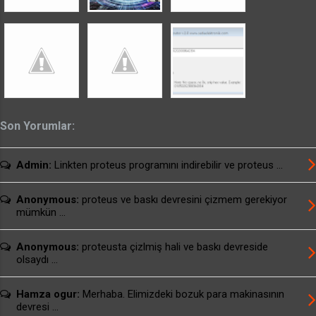
Son Yorumlar:
Admin:
Linkten proteus programını indirebilir ve proteus ...
Anonymous:
proteus ve baskı devresini çizmem gerekiyor
mümkün ...
Anonymous:
proteusta çizlmiş hali ve baskı devreside
olsaydı ...
Hamza ogur:
Merhaba. Elimizdeki bozuk para makinasının
devresi ...