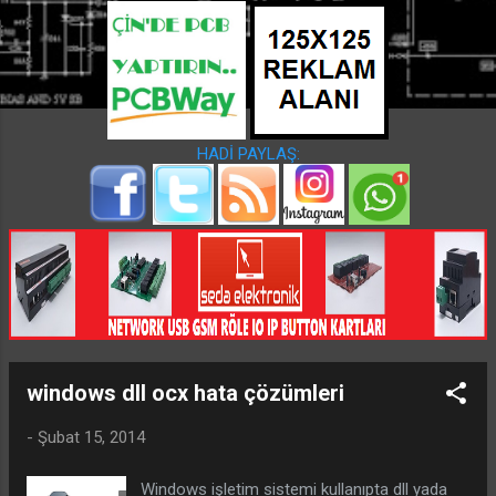
a
r
HADİ PAYLAŞ:
windows dll ocx hata çözümleri
-
Şubat 15, 2014
Windows işletim sistemi kullanıpta dll yada