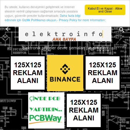
Bu sitede, kullanıcı deneyimini geliştirmek ve internet
Ana içeriğe atla
Kabul Et ve Kapat - Allow
sitesinin verimli çalışmasını sağlamak amacıyla yasalara
and Close
uygun, güvenilir çerezler kullanılmaktadır.
Daha fazla bilgi
edinmek için Gizlilik Politikamızı okuyun.- Privacy Policy for more information:
elektronik projeler devre şemaları pic projeleri