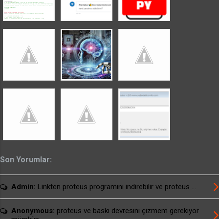
gidermeyi tıklayın. Sorunlar algılanıyor
uyarısından sonra önerilen ayarları deneyin yada
sorun giderme programı seçeneklerinden
denemeler yaparak programı çalıştırabilirsiniz.
usburn brenner için arayüz programı download
usburn SETUP dosyalı arayüz programı
download usburn kullanım kılavuzu download
Alternatif Linkler: usburn brenner için ...
Son Yorumlar:
Admin:
Linkten proteus programını indirebilir ve proteus ...
Anonymous:
proteus ve baskı devresini çizmem gerekiyor