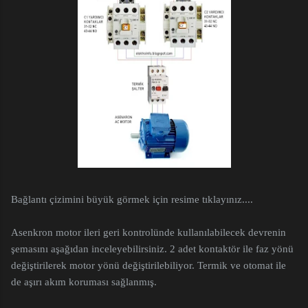
Bağlantı çizimini büyük görmek için resime tıklayınız....
Asenkron motor ileri geri kontrolünde kullanılabilecek devrenin
şemasını aşağıdan inceleyebilirsiniz. 2 adet kontaktör ile faz yönü
değiştirilerek motor yönü değiştirilebiliyor. Termik ve otomat ile
de aşırı akım koruması sağlanmış.