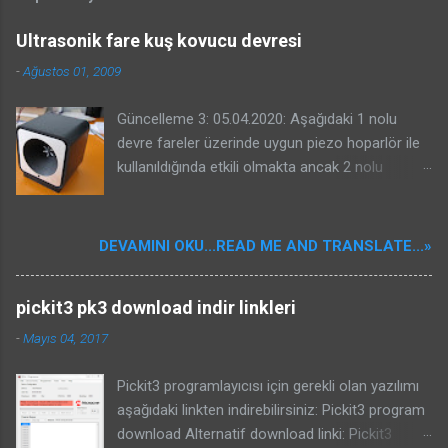
Ultrasonik fare kuş kovucu devresi
-
Ağustos 01, 2009
Güncelleme 3: 05.04.2020: Aşağıdaki 1 nolu
devre fareler üzerinde uygun piezo hoparlör ile
kullanıldığında etkili olmakta ancak 2 nolu
devrenin kuşlar üzerinde etkili olacağına dair bir
garantisi yoktur. Benim güvercinlere karşı ve
yorumlarda projesinde bahseden Kenan beyin
DEVAMINI OKU...READ ME AND TRANSLATE...»
serçelere karşı başarması sizin başaracağınız
anlamına gelmeyebilir. Kuş kovucular oldukça
pickit3 pk3 download indir linkleri
karışık sistemlerdir. Kullanılacak piezo önemlidir.
Bu nedenle konunun özü olan kuşların
-
Mayıs 04, 2017
duydukları seslerin frekansları ile ilgili bir yazı
yazdım. Bu devreyi veya internetten bulduğunuz
Pickit3 programlayıcısı için gerekli olan yazılımı
bir kuş kovucu devresini yapmadan mutlaka
aşağıdaki linkten indirebilirsiniz: Pickit3 program
aşağıdaki yazıyı okuyunuz ve yazıdaki bilgileri
download Alternatif download linki: Pickit3