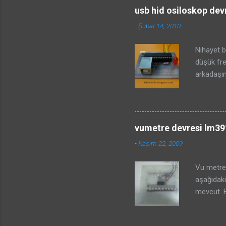
dosyasına
usb hid osiloskop dev
01.01.202
-
Şubat 14, 2010
linkten i
kurulum d
Nihayet b
http://kai
düşük fre
https://w
arkadaşı
https://w
bir osila
entegresi
gerektiği
bir devre.
vumetre devresi lm391
volt ölçü
-
Kasım 22, 2009
olarak al
ölçmediği
Vu metre 
şeması, h
aşağıdaki
sürücüler
mevcut. B
programın
yerine de
vumetreni