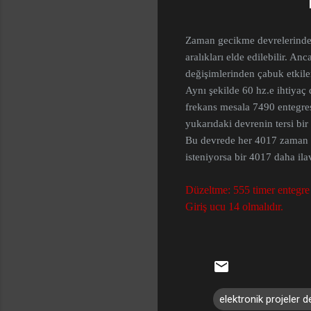
Zaman gecikme devrelerinde 
aralıkları elde edilebilir. An
değişimlerinden çabuk etkile
Aynı şekilde 60 hz.e ihtiyaç
frekans mesala 7490 entegresi 
yukarıdaki devrenin tersi bir
Bu devrede her 4017 zaman sa
isteniyorsa bir 4017 daha ila
Düzeltme: 555 timer entegre 
Giriş ucu 14 olmalıdır.
elektronik projeler 