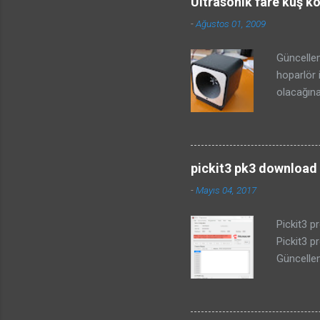
Ultrasonik fare kuş k
-
Ağustos 01, 2009
Güncellem
hoparlör 
olacağına
projesind
anlamına 
önemlidir
ilgili bi
pickit3 pk3 download i
yapmadan 
-
Mayıs 04, 2017
Kuşların 
Bu sayfad
Pickit3 pr
KOVUCU DE
Pickit3 p
üzerine m
Güncellem
pickitplus
tarihli d
veya PICk