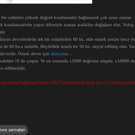
bir osilatöre yüksek değerli kondansatör bağlanarak çok uzun zaman
cak kondansatörün yapısı itibariyle zaman aralıkları değişken olur. Voltaj
nir.
 duyan devrelerdede tek bir osilatörden 60 hz. elde etmek yerine önce y
ile 60 hz.e indirilir. Böylelikle tutarlı bir 50 hz. sinyal edilmiş olur. Ya
 devredir. Örnek devre için
tıklayınız...
bitini 10 ile çarpar. Ve en sonunda x1000 değerine ulaşılır. x10000 de
ve edilmelidir.
çıkışınına bağlanan birinci 4017 entegresinin giriş ucu 12 olarak yazılm
devre semalari