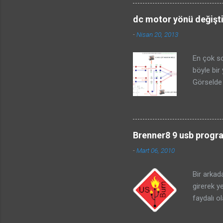
sinyalini
direnç de
dc motor yönü değişt
ayarlayab
-
Nisan 20, 2013
downloa
En çok so
böyle bir
Görselde 
yapabiliy
değişiyor
kısadevre
rölelerin
Brenner8 9 usb progra
devresi i
-
Mart 06, 2010
devrelerd
transistör
Bir arkad
Sistemi 1
girerek y
kurabilir
faydalı o
olarak mü
kullanım 