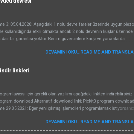
ovucu devresi
e 3: 05.04.2020: Aşağıdaki 1 nolu devre fareler üzerinde uygun piez
ile kullanıldığında etkili olmakta ancak 2 nolu devrenin kuşlar üzerinde e
 dair bir garantisi yoktur. Benim güvercinlere karşı ve yorumlarda
e bahseden Kenan beyin serçelere karşı başarması sizin başaracağın
DEVAMINI OKU...READ ME AND TRANSLAT
gelmeyebilir. Kuş kovucular oldukça karışık sistemlerdir. Kullanılacak
. Bu nedenle konunun özü olan kuşların duydukları seslerin frekansları 
r yazı yazdım. Bu devreyi veya internetten bulduğunuz bir kuş kovucu dev
ndir linkleri
mutlaka aşağıdaki yazıyı okuyunuz ve yazıdaki bilgileri dikkate alınız:
duydukları ses frekansları ve ultrasonik cihazlar yazısı için buraya tıkl
a 1- Fare kovucu ve 2- Kuş kovucu devrelerini inceleyebilirsiniz. 1-
ogramlayıcısı için gerekli olan yazılımı aşağıdaki linkten indirebilirsiniz:
VRE: Devreyi delikli plaket üzerine kurdum. 7824 ile yapılmış... inide 
rogram download Alternatif download linki: Pickit3 program downloa
onte ettim. Aşağıda ultrasonik kovucu ve be...
e 29.05.2021: Eğer yeni çıkmış işlemcileri programlamak istiyorsanı
 programını da kullanabilirsiniz. Aşağıdaki linkten indirilebilir. 29-05-2
DEVAMINI OKU...READ ME AND TRANSLAT
at dosyasıda 1 noluy klasör içinde mevcuttur. Dosya içindeki PICkit3Pl
it2Plus.exe kullanılabilir. pickitplus download Bu linktende en güncel 