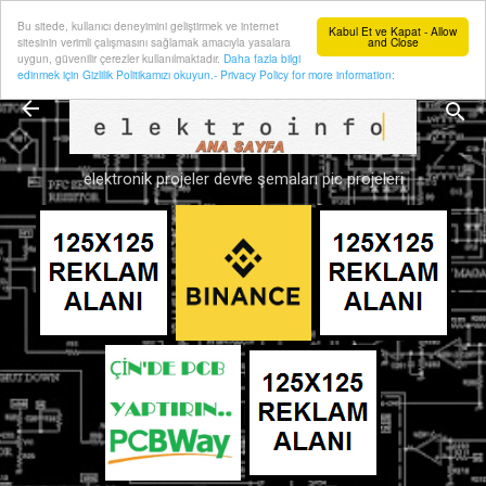
Bu sitede, kullanıcı deneyimini geliştirmek ve internet
Ana içeriğe atla
Kabul Et ve Kapat - Allow
sitesinin verimli çalışmasını sağlamak amacıyla yasalara
and Close
uygun, güvenilir çerezler kullanılmaktadır.
Daha fazla bilgi
edinmek için Gizlilik Politikamızı okuyun.- Privacy Policy for more information:
elektronik projeler devre şemaları pic projeleri