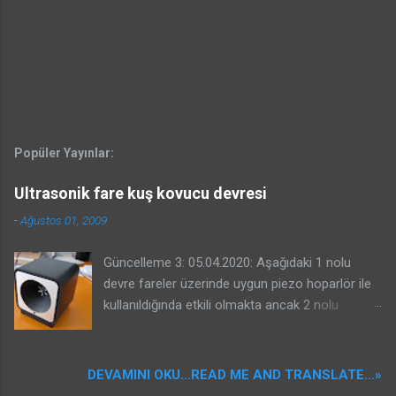
Popüler Yayınlar:
Ultrasonik fare kuş kovucu devresi
-
Ağustos 01, 2009
Güncelleme 3: 05.04.2020: Aşağıdaki 1 nolu
devre fareler üzerinde uygun piezo hoparlör ile
kullanıldığında etkili olmakta ancak 2 nolu
devrenin kuşlar üzerinde etkili olacağına dair bir
garantisi yoktur. Benim güvercinlere karşı ve
yorumlarda projesinde bahseden Kenan beyin
DEVAMINI OKU...READ ME AND TRANSLATE...»
serçelere karşı başarması sizin başaracağınız