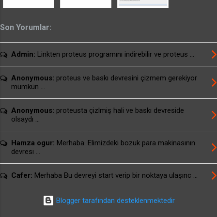
Son Yorumlar:
Admin:
Linkten proteus programını indirebilir ve proteus ...
Anonymous:
proteus ve baskı devresini çizmem gerekiyor
mümkün ...
Anonymous:
proteusta çizlmiş hali ve baskı devreside
olsaydı ...
Hamza ogur:
Merhaba. Elimizdeki bozuk para makinasının
devresi ...
Cafer:
Merhaba Bu devreyi start verip bir noktaya ulaşınc ...
Blogger tarafından desteklenmektedir