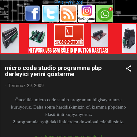
HADİ PAYLAŞ:
micro code studio programına pbp
derleyici yerini gösterme
-
Temmuz 29, 2009
Öncelikle micro code studio programını bilgisayarımıza
kuruyoruz. Daha sonra harddiskimizin c:\ kısmına pbpdemo
klasörünü kopyalıyoruz.
2 programıda aşağıdaki linklerden download edebilirsiniz.
mcs
download
pbpdemo
download