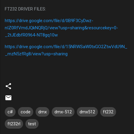
FT232 DRIVER FILES:
https://drive.google.com/file/d/0B9F3CyDwz-
nIZ0RfVmdJQkNQRjQ/view?usp=sharing&resourcekey=0-
_2tJEdbfR0964-NT8gq10w
https://drive.google.com/file/d/15NRWSaW0txGO2ZtwVdU9N_
_mzN5zfRg8/view?usp=sharing
c#
code
dmx
dmx-512
dmx512
ft232
ft232rl
test