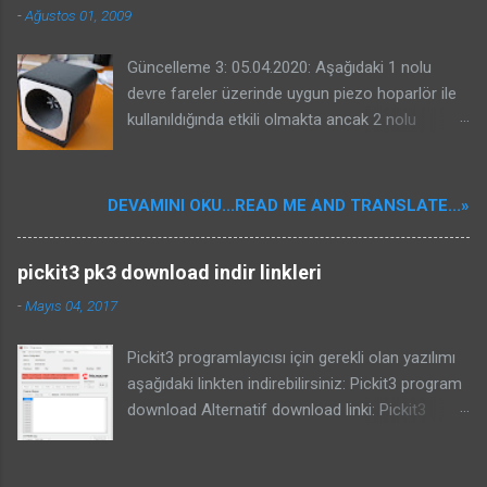
-
Ağustos 01, 2009
Güncelleme 3: 05.04.2020: Aşağıdaki 1 nolu
devre fareler üzerinde uygun piezo hoparlör ile
kullanıldığında etkili olmakta ancak 2 nolu
devrenin kuşlar üzerinde etkili olacağına dair bir
garantisi yoktur. Benim güvercinlere karşı ve
yorumlarda projesinde bahseden Kenan beyin
DEVAMINI OKU...READ ME AND TRANSLATE...»
serçelere karşı başarması sizin başaracağınız
anlamına gelmeyebilir. Kuş kovucular oldukça
pickit3 pk3 download indir linkleri
karışık sistemlerdir. Kullanılacak piezo önemlidir.
Bu nedenle konunun özü olan kuşların
-
Mayıs 04, 2017
duydukları seslerin frekansları ile ilgili bir yazı
yazdım. Bu devreyi veya internetten bulduğunuz
Pickit3 programlayıcısı için gerekli olan yazılımı
bir kuş kovucu devresini yapmadan mutlaka
aşağıdaki linkten indirebilirsiniz: Pickit3 program
aşağıdaki yazıyı okuyunuz ve yazıdaki bilgileri
download Alternatif download linki: Pickit3
dikkate alınız: Kuşların duydukları ses frekansları
program download Güncelleme 29.05.2021:
ve ultrasonik cihazlar yazısı için buraya
Eğer yeni çıkmış işlemcileri programlamak
tıklayınız Bu sayfada 1- Fare kovucu ve 2- Kuş