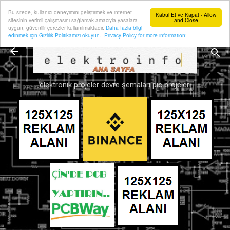
Bu sitede, kullanıcı deneyimini geliştirmek ve internet
Ana içeriğe atla
Kabul Et ve Kapat - Allow
sitesinin verimli çalışmasını sağlamak amacıyla yasalara
and Close
uygun, güvenilir çerezler kullanılmaktadır.
Daha fazla bilgi
edinmek için Gizlilik Politikamızı okuyun.- Privacy Policy for more information:
elektronik projeler devre şemaları pic projeleri