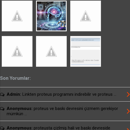
sorun giderme programı seçeneklerinden
denemeler yaparak programı çalıştırabilirsiniz.
usburn brenner için arayüz programı download
usburn SETUP dosyalı arayüz programı
download usburn kullanım kılavuzu download
Alternatif Linkler: usburn brenner için ...
Son Yorumlar:
Admin:
Linkten proteus programını indirebilir ve proteus ...
Anonymous:
proteus ve baskı devresini çizmem gerekiyor
mümkün ...
Anonymous:
proteusta çizlmiş hali ve baskı devreside