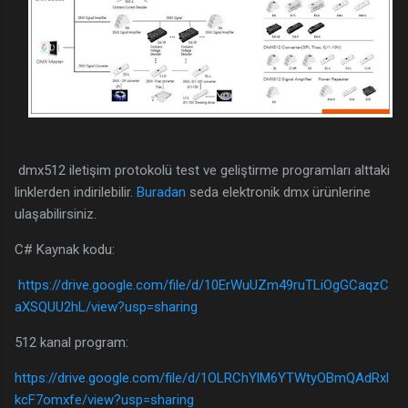
dmx512 iletişim protokolü test ve geliştirme programları alttaki
linklerden indirilebilir.
Buradan
seda elektronik dmx ürünlerine
ulaşabilirsiniz.
C# Kaynak kodu:
https://drive.google.com/file/d/10ErWuUZm49ruTLiOgGCaqzC
aXSQUU2hL/view?usp=sharing
512 kanal program:
https://drive.google.com/file/d/1OLRChYlM6YTWtyOBmQAdRxl
kcF7omxfe/view?usp=sharing