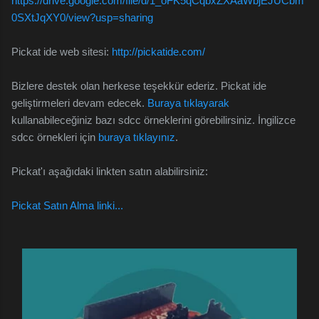
https://drive.google.com/file/d/1_oFK5qCqbxZXAaWbjEJUCbm
0SXtJqXY0/view?usp=sharing
Pickat ide web sitesi:
http://pickatide.com/
Bizlere destek olan herkese teşekkür ederiz. Pickat ide
geliştirmeleri devam edecek.
Buraya tıklayarak
kullanabileceğiniz bazı sdcc örneklerini görebilirsiniz. İngilizce
sdcc örnekleri için
buraya tıklayınız
.
Pickat'ı aşağıdaki linkten satın alabilirsiniz:
Pickat Satın Alma linki...