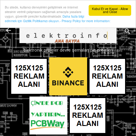
Bu sitede, kullanıcı deneyimini geliştirmek ve internet
Ana içeriğe atla
Kabul Et ve Kapat - Allow
sitesinin verimli çalışmasını sağlamak amacıyla yasalara
and Close
uygun, güvenilir çerezler kullanılmaktadır.
Daha fazla bilgi
edinmek için Gizlilik Politikamızı okuyun.- Privacy Policy for more information:
elektronik projeler devre şemaları pic projeleri