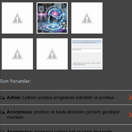
sorun giderme programı seçeneklerinden
denemeler yaparak programı çalıştırabilirsiniz.
usburn brenner için arayüz programı download
usburn SETUP dosyalı arayüz programı
download usburn kullanım kılavuzu download
Alternatif Linkler: usburn brenner için ...
Son Yorumlar:
Admin:
Linkten proteus programını indirebilir ve proteus ...
Anonymous:
proteus ve baskı devresini çizmem gerekiyor
mümkün ...
Anonymous:
proteusta çizlmiş hali ve baskı devreside