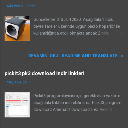
-
Ağustos 01, 2009
Güncelleme 3: 05.04.2020: Aşağıdaki 1 nolu
devre fareler üzerinde uygun piezo hoparlör ile
kullanıldığında etkili olmakta ancak 2 nolu
devrenin kuşlar üzerinde etkili olacağına dair bir
garantisi yoktur. Benim güvercinlere karşı ve
yorumlarda projesinde bahseden Kenan beyin
DEVAMINI OKU...READ ME AND TRANSLATE...»
serçelere karşı başarması sizin başaracağınız
anlamına gelmeyebilir. Kuş kovucular oldukça
pickit3 pk3 download indir linkleri
karışık sistemlerdir. Kullanılacak piezo önemlidir.
Bu nedenle konunun özü olan kuşların
-
Mayıs 04, 2017
duydukları seslerin frekansları ile ilgili bir yazı
yazdım. Bu devreyi veya internetten bulduğunuz
Pickit3 programlayıcısı için gerekli olan yazılımı
bir kuş kovucu devresini yapmadan mutlaka
aşağıdaki linkten indirebilirsiniz: Pickit3 program
aşağıdaki yazıyı okuyunuz ve yazıdaki bilgileri
download Alternatif download linki: Pickit3
dikkate alınız: Kuşların duydukları ses frekansları
program download Güncelleme 29.05.2021:
ve ultrasonik cihazlar yazısı için buraya
Eğer yeni çıkmış işlemcileri programlamak