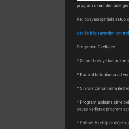
program üzerinden bize geri bi
Rar dosyası içindeki setup d
usb ile bilgisayardan kontr
Programın Özellikleri:
* 32 adet röleye kadar kontro
* Kontrol butonlarına ad veril
* Sınırsız zamanlama ile bell
* Program açılışına şifre be
cevap verilerek program açılıp
* Sohbet özelliği ile diğer kul