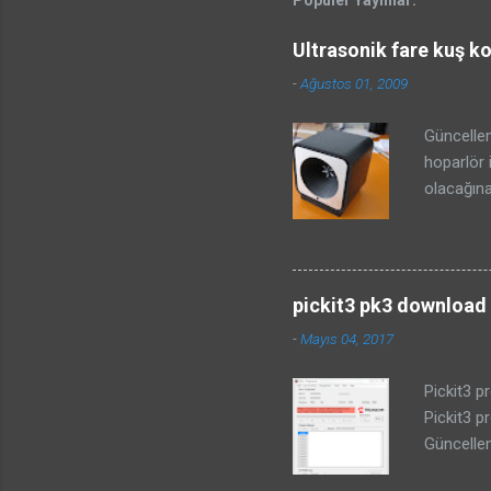
Ultrasonik fare kuş k
-
Ağustos 01, 2009
Güncellem
hoparlör 
olacağına
projesind
anlamına 
önemlidir
ilgili bi
pickit3 pk3 download i
yapmadan 
-
Mayıs 04, 2017
Kuşların 
Bu sayfad
Pickit3 pr
KOVUCU DE
Pickit3 p
üzerine m
Güncellem
pickitplus