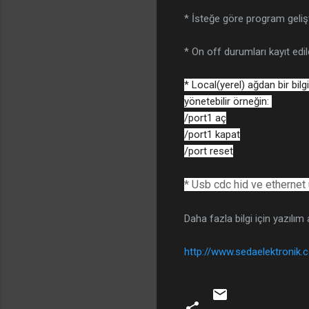
* İsteğe göre program geliş
* On off durumları kayıt edil
* Local(yerel) ağdan bir bilg
yönetebilir örneğin:
/port1 aç
/port1 kapat
/port reset
* Usb cdc hid ve ethernet 
Daha fazla bilgi için yazılı
http://www.sedaelektronik