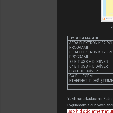
u
UYGULAMA ADI
SEDA ELEKTRONİK 32 RÖ
PROGRAMI
SEDA ELEKTRONİK 126 R
PROGRAMI
32 BİT USB HİD DRİVER
64 BİT USB HİD DRİVER
USB CDC DRİVER
C# DLL FORM
ETHERNET IP DEĞİŞTİRM
Yazılımcı arkadaşımız Fatih
uygulamamız dün yayınlandı
usb hid cdc ethernet ürü