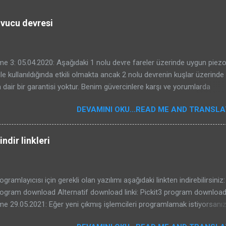
ovucu devresi
e 3: 05.04.2020: Aşağıdaki 1 nolu devre fareler üzerinde uygun piez
ile kullanıldığında etkili olmakta ancak 2 nolu devrenin kuşlar üzerinde e
 dair bir garantisi yoktur. Benim güvercinlere karşı ve yorumlarda
e bahseden Kenan beyin serçelere karşı başarması sizin başaracağın
DEVAMINI OKU...READ ME AND TRANSLAT
gelmeyebilir. Kuş kovucular oldukça karışık sistemlerdir. Kullanılacak
. Bu nedenle konunun özü olan kuşların duydukları seslerin frekansları 
r yazı yazdım. Bu devreyi veya internetten bulduğunuz bir kuş kovucu dev
ndir linkleri
mutlaka aşağıdaki yazıyı okuyunuz ve yazıdaki bilgileri dikkate alınız:
duydukları ses frekansları ve ultrasonik cihazlar yazısı için buraya tıkl
a 1- Fare kovucu ve 2- Kuş kovucu devrelerini inceleyebilirsiniz. 1-
ogramlayıcısı için gerekli olan yazılımı aşağıdaki linkten indirebilirsiniz:
VRE: Devreyi delikli plaket üzerine kurdum. 7824 ile yapılmış... inide 
rogram download Alternatif download linki: Pickit3 program downloa
onte ettim. Aşağıda ultrasonik kovucu ve be...
e 29.05.2021: Eğer yeni çıkmış işlemcileri programlamak istiyorsanı
 programını da kullanabilirsiniz. Aşağıdaki linkten indirilebilir. 29-05-2