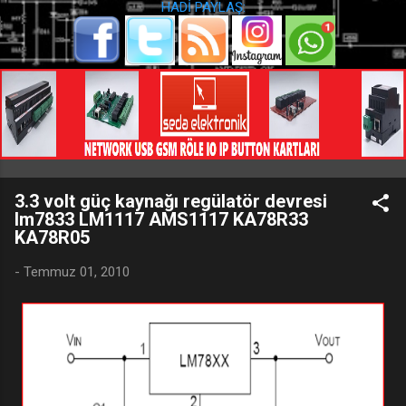
HADİ PAYLAŞ:
3.3 volt güç kaynağı regülatör devresi
lm7833 LM1117 AMS1117 KA78R33
KA78R05
-
Temmuz 01, 2010