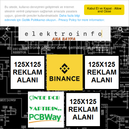
Bu sitede, kullanıcı deneyimini geliştirmek ve internet
Ana içeriğe atla
Kabul Et ve Kapat - Allow
sitesinin verimli çalışmasını sağlamak amacıyla yasalara
and Close
uygun, güvenilir çerezler kullanılmaktadır.
Daha fazla bilgi
edinmek için Gizlilik Politikamızı okuyun.- Privacy Policy for more information:
elektronik projeler devre şemaları pic projeleri