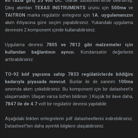
en fazla giriş 25 volt DC.
olarak datasheet'lerde belirtilmiş.
Çıkış akımları
TEXAS INSTRUMENTS
ürünü için
500ma
ve
TAITRON
marka regülatör entegresi için
1A. uygulamanızın
akım ihtiyacına göre seçim yapabilirsiniz. Yukarıdaki uygulama
devresini 2 komponent içinde kullanabilirsiniz.
Uygulama devresi
7805 ve 7812 gibi malzemeler için
kullanılan bağlantının aynısı.
Kondansatör değerlerini
arttırabilirsiniz.
TO-92 kılıf yapısına sahip 7833 regülatörlerde bildiğim
kadarıyla piyasada mevcut.
Bunlar ile de sanırım
100ma
sınırında akım çekebilirsiniz. Bu komponent için bir datasheet'e
ulaşamadım. Ulaşan varsa lütfen bildirsin :) Küçük bir ilave daha,
7847 ile de 4.7
volt bir regülatör devresi yapılabilir.
Aşağıdaki linkten entegrelerin pdf datasheetlerini indirebilirsiniz.
Datasheet'ten daha ayrıntılı bilgilere ulaşabilirsiniz.