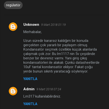
regülatör
Unknown
9 Mart 2018 01:19
Y
Merhabalar,
o
r
Uzun süredir kararsız kaldığım bir konuda
gerçekten çok yararlı bir paylaşım olmuş.
u
Kondansatör seçmek özellikle küçük alanlarda
çalışmak çok zor. Bu lm1117 nin 5v çeşidinde
m
benzer bir devreniz varmı. Yani giriş çıkış
l
kondansatörleri ile alakalı. Çünkü datasheetlerde
10uF tantal kondansatör ekliyor. Fakat çoğu
a
yerde bunun sıkıntı yaratacağı söyleniyor.
r
YANITLA
Admin
9 Mart 2018 07:24
Lm317 kullanılabilirdiniz.
YANITLA