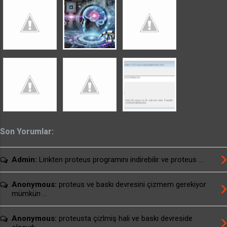
sorun giderme programı seçeneklerinden
denemeler yaparak programı çalıştırabilirsiniz.
usburn brenner için arayüz programı download
usburn SETUP dosyalı arayüz programı
download usburn kullanım kılavuzu download
Alternatif Linkler: usburn brenner için ...
Son Yorumlar:
Admin:
Linkten proteus programını indirebilir ve proteus ...
Anonymous:
proteus ve baskı devresini çizmem gerekiyor
mümkün ...
Anonymous:
proteusta çizlmiş hali ve baskı devreside