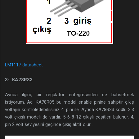
LM1117 datasheet
3- KA78R33
Ayrıca ilginç bir regülatör entegresinden de bahsetmek
istiyorum. Adı KA78R05 bu model enable pinine sahiptir çıkış
voltajını kontroledebilirsiniz 4. pini ile. Ayrıca KA78R33 kodlu 3.3
volt çıkışlı modeli de vardır. 5-6-8-12 çıkışlı çeşitleri bulunur, 4.
pin 2 volt seviyesini geçince çıkış aktif olur...