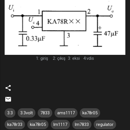
1: giriş 2: çıkış 3: eksi 4:vdis
3.3
3.3volt
7833
ams1117
ka78r05
ka78r33
kia78r05
lm1117
lm7833
regulator