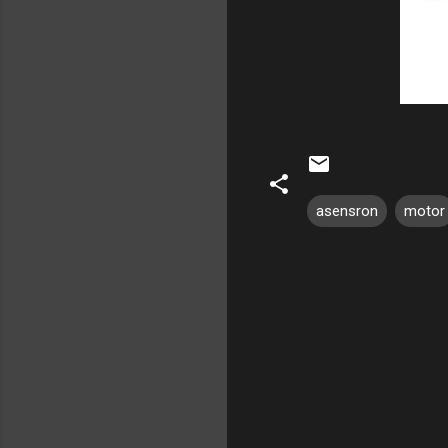
asensron
motor
Y
o
r
u
m
l
a