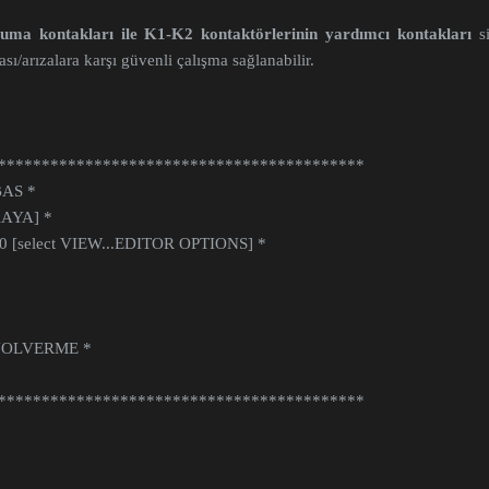
uma kontakları ile K1-K2 kontaktörlerinin yardımcı kontakları
si
sı/arızalara karşı güvenli
çalışma sağlanabilir.
*******************************************
BAS *
KAYA] *
2010 [select VIEW...EDITOR OPTIONS] *
 YOLVERME *
*******************************************