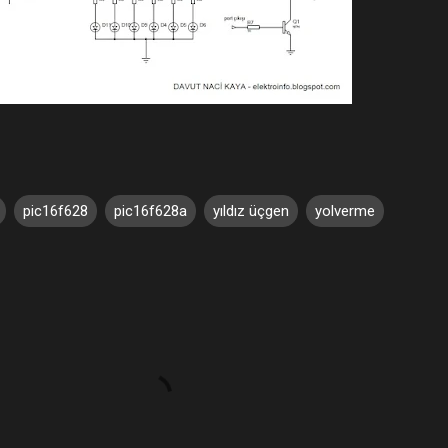
pic16f628
pic16f628a
yıldız üçgen
yolverme