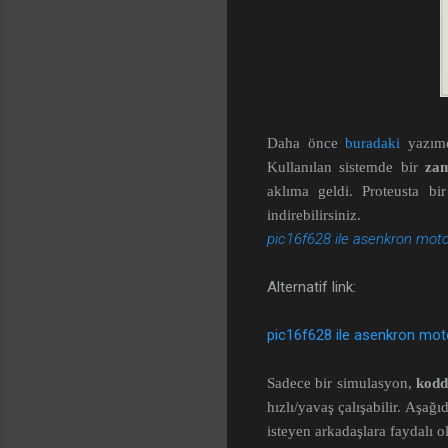
Daha önce
buradaki
yazı
Kullanılan sistemde bir
zam
aklıma geldi. Proteusta bi
indirebilirsiniz.
pic16f628 ile asenkron mot
Alternatif link:
pic16f628 ile asenkron mot
Sadece bir simulasyon,
kodd
hızlı/yavaş çalışabilir. Aşağ
isteyen arkadaşlara faydalı ol