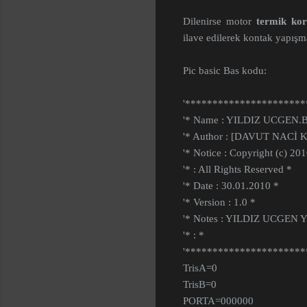
Dilenirse motor
termik kor
ilave edilerek kontak yapışma
Pic basic Bas kodu:
'*********************
'* Name : YILDIZ UCGEN.
'* Author : [DAVUT NACİ 
'* Notice : Copyright (c) 
'* : All Rights Reserved *
'* Date : 30.01.2010 *
'* Version : 1.0 *
'* Notes : YILDIZ UCGEN
'* : *
'*********************
TrisA=0
TrisB=0
PORTA=000000