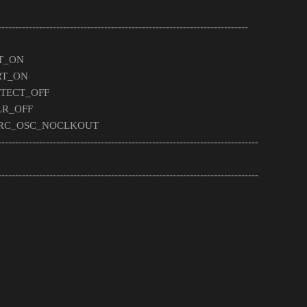
-------------------------------------------------------------------------
DT_ON
RT_ON
OTECT_OFF
LR_OFF
NTRC_OSC_NOCLKOUT
----------------------------------------------------------------------------
----------------------------------------------------------------------------