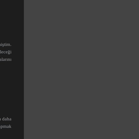
iştim.
leceği
larını
a daha
 yapmak