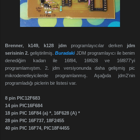
Brenner, k149, k128 jdm
programlayıcılar derken
jdm
serisinin 2.
geliştirilmiş.
Buradaki
JDM programlayıcı
ile benim
denediğim kadarı ile 16f84, 16f628 ve 16f877'yi
programlamıştım. 2. jdm versiyonunda daha gelişmiş pic
mikrodenetleyicilerde programlanmış. Aşağıda jdm2'nin
programladığı piclerin bir listesi var.
8 pin PIC12F683
14 pin PIC16F684
18 pin PIC 16F84 (a) *, 16F628 (A) *
28 pin PIC 16F737, 18F2455
40 pin PIC 16F74, PIC18F4455