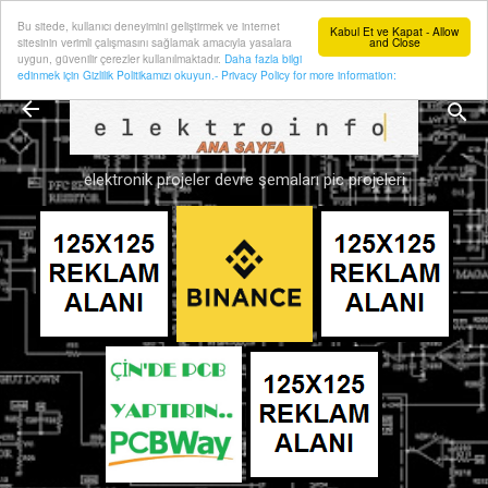
Bu sitede, kullanıcı deneyimini geliştirmek ve internet
Ana içeriğe atla
Kabul Et ve Kapat - Allow
sitesinin verimli çalışmasını sağlamak amacıyla yasalara
and Close
uygun, güvenilir çerezler kullanılmaktadır.
Daha fazla bilgi
edinmek için Gizlilik Politikamızı okuyun.- Privacy Policy for more information:
elektronik projeler devre şemaları pic projeleri