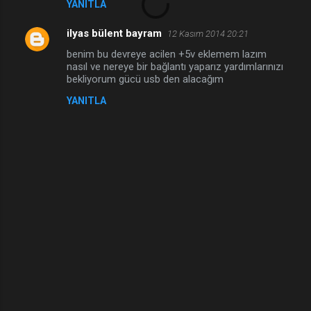
YANITLA
r
ilyas bülent bayram
12 Kasım 2014 20:21
benim bu devreye acilen +5v eklemem lazım
nasıl ve nereye bir bağlantı yaparız yardımlarınızı
bekliyorum gücü usb den alacağım
YANITLA