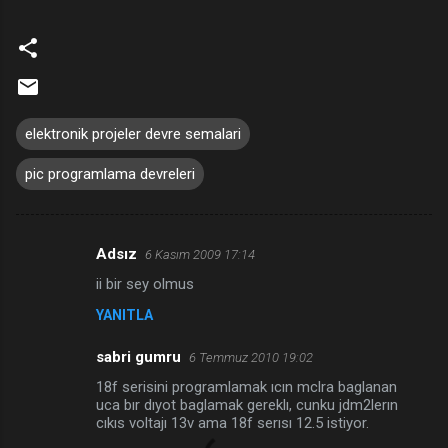
elektronik projeler devre semalari
pic programlama devreleri
Adsız
6 Kasım 2009 17:14
Y
ii bir sey olmus
o
YANITLA
r
u
sabri gumru
6 Temmuz 2010 19:02
m
18f serisini programlamak ıcın mclra baglanan
l
uca bır dıyot baglamak gereklı, cunku jdm2lerın
cıkıs voltajı 13v ama 18f serısı 12.5 istiyor.
a