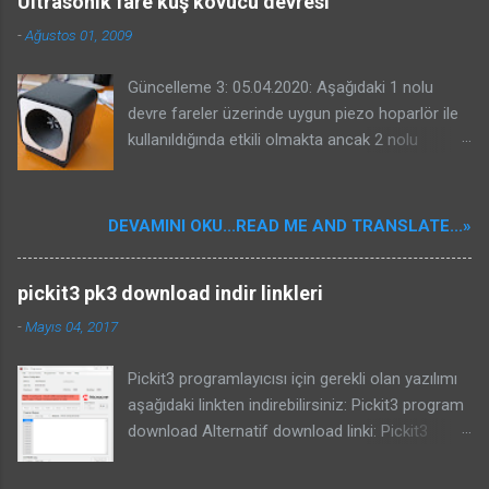
Ultrasonik fare kuş kovucu devresi
-
Ağustos 01, 2009
Güncelleme 3: 05.04.2020: Aşağıdaki 1 nolu
devre fareler üzerinde uygun piezo hoparlör ile
kullanıldığında etkili olmakta ancak 2 nolu
devrenin kuşlar üzerinde etkili olacağına dair bir
garantisi yoktur. Benim güvercinlere karşı ve
yorumlarda projesinde bahseden Kenan beyin
DEVAMINI OKU...READ ME AND TRANSLATE...»
serçelere karşı başarması sizin başaracağınız
anlamına gelmeyebilir. Kuş kovucular oldukça
pickit3 pk3 download indir linkleri
karışık sistemlerdir. Kullanılacak piezo önemlidir.
Bu nedenle konunun özü olan kuşların
-
Mayıs 04, 2017
duydukları seslerin frekansları ile ilgili bir yazı
yazdım. Bu devreyi veya internetten bulduğunuz
Pickit3 programlayıcısı için gerekli olan yazılımı
bir kuş kovucu devresini yapmadan mutlaka
aşağıdaki linkten indirebilirsiniz: Pickit3 program
aşağıdaki yazıyı okuyunuz ve yazıdaki bilgileri
download Alternatif download linki: Pickit3
dikkate alınız: Kuşların duydukları ses frekansları
program download Güncelleme 29.05.2021:
ve ultrasonik cihazlar yazısı için buraya
Eğer yeni çıkmış işlemcileri programlamak