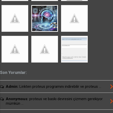
uyarısından sonra önerilen ayarları deneyin yada
sorun giderme programı seçeneklerinden
denemeler yaparak programı çalıştırabilirsiniz.
usburn brenner için arayüz programı download
usburn SETUP dosyalı arayüz programı
download usburn kullanım kılavuzu download
Alternatif Linkler: usburn brenner için ...
Son Yorumlar:
Admin:
Linkten proteus programını indirebilir ve proteus ...
Anonymous:
proteus ve baskı devresini çizmem gerekiyor
mümkün ...