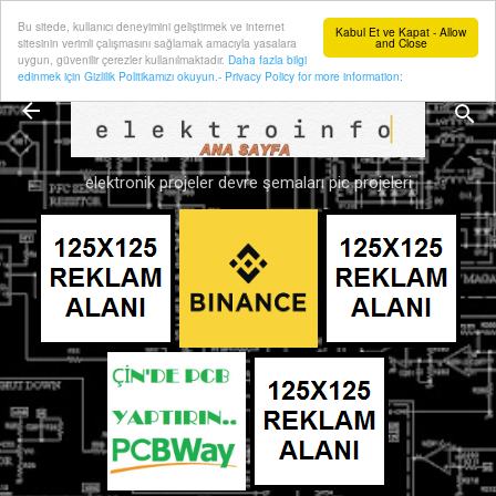
Bu sitede, kullanıcı deneyimini geliştirmek ve internet
Ana içeriğe atla
Kabul Et ve Kapat - Allow
sitesinin verimli çalışmasını sağlamak amacıyla yasalara
and Close
uygun, güvenilir çerezler kullanılmaktadır.
Daha fazla bilgi
edinmek için Gizlilik Politikamızı okuyun.- Privacy Policy for more information:
elektronik projeler devre şemaları pic projeleri