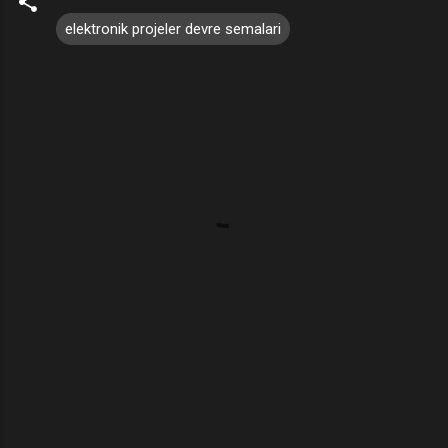
elektronik projeler devre semalari
Y
o
r
u
m
l
a
r