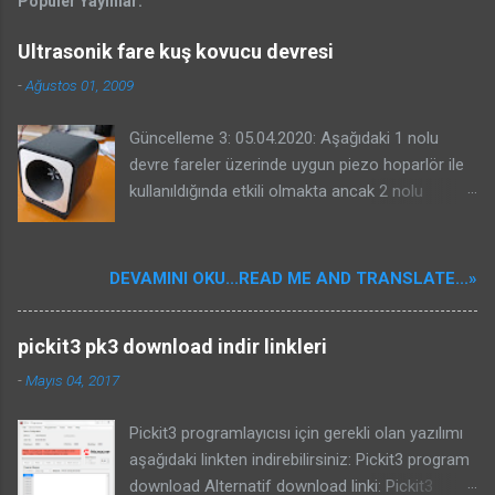
Popüler Yayınlar:
Ultrasonik fare kuş kovucu devresi
-
Ağustos 01, 2009
Güncelleme 3: 05.04.2020: Aşağıdaki 1 nolu
devre fareler üzerinde uygun piezo hoparlör ile
kullanıldığında etkili olmakta ancak 2 nolu
devrenin kuşlar üzerinde etkili olacağına dair bir
garantisi yoktur. Benim güvercinlere karşı ve
yorumlarda projesinde bahseden Kenan beyin
DEVAMINI OKU...READ ME AND TRANSLATE...»
serçelere karşı başarması sizin başaracağınız
anlamına gelmeyebilir. Kuş kovucular oldukça
pickit3 pk3 download indir linkleri
karışık sistemlerdir. Kullanılacak piezo önemlidir.
Bu nedenle konunun özü olan kuşların
-
Mayıs 04, 2017
duydukları seslerin frekansları ile ilgili bir yazı
yazdım. Bu devreyi veya internetten bulduğunuz
Pickit3 programlayıcısı için gerekli olan yazılımı
bir kuş kovucu devresini yapmadan mutlaka
aşağıdaki linkten indirebilirsiniz: Pickit3 program
aşağıdaki yazıyı okuyunuz ve yazıdaki bilgileri
download Alternatif download linki: Pickit3