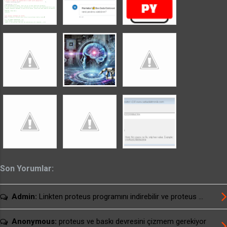
üzerinde sağ tıklayın. uyumluluk sorunu
gidermeyi tıklayın. Sorunlar algılanıyor
uyarısından sonra önerilen ayarları deneyin yada
sorun giderme programı seçeneklerinden
denemeler yaparak programı çalıştırabilirsiniz.
usburn brenner için arayüz programı download
usburn SETUP dosyalı arayüz programı
download usburn kullanım kılavuzu download
Alternatif Linkler: usburn brenner için ...
Son Yorumlar:
Admin:
Linkten proteus programını indirebilir ve proteus ...
Anonymous:
proteus ve baskı devresini çizmem gerekiyor