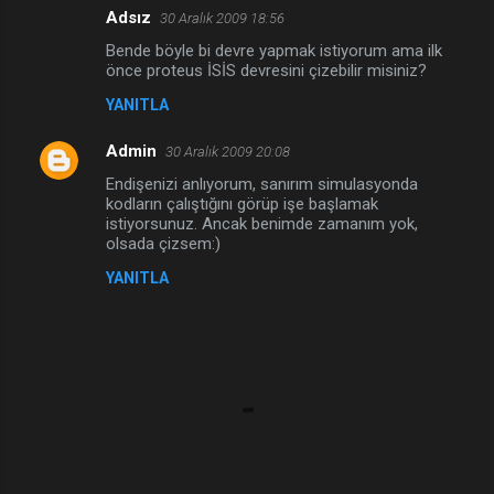
Adsız
30 Aralık 2009 18:56
Y
Bende böyle bi devre yapmak istiyorum ama ilk
o
önce proteus İSİS devresini çizebilir misiniz?
r
YANITLA
u
Admin
m
30 Aralık 2009 20:08
l
Endişenizi anlıyorum, sanırım simulasyonda
kodların çalıştığını görüp işe başlamak
a
istiyorsunuz. Ancak benimde zamanım yok,
olsada çizsem:)
r
YANITLA