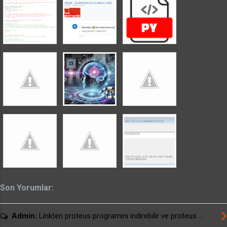
yönünü istediğimiz şekilde ayarlayabiliriz.
Mesala ana sargıyı beslememize ters bağlarsak
motorumuz ters yönde hareket edecektir.
Yardımcı sargının bağlantısı olduğu gibi
kalmalıdır. Yardımcı sargı adındanda anlaşılacağı
gibi, motora ilk hareketi vermek maksadıyla
sarılmıştır. Yukarıda örnek bir fan motoru
görülmektedir. Yıldız, üçgen, yıldız üçgen
motorların dönüş yönü değiştirmek için buraya
tıklayınız...
Son Yorumlar:
Admin:
Linkten proteus programını indirebilir ve proteus ...