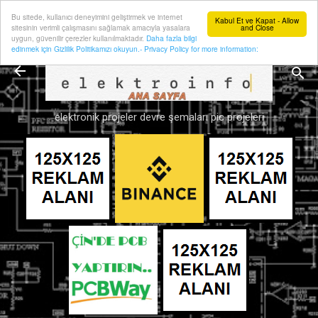
Bu sitede, kullanıcı deneyimini geliştirmek ve internet
Ana içeriğe atla
Kabul Et ve Kapat - Allow
sitesinin verimli çalışmasını sağlamak amacıyla yasalara
and Close
uygun, güvenilir çerezler kullanılmaktadır.
Daha fazla bilgi
edinmek için Gizlilik Politikamızı okuyun.- Privacy Policy for more information:
elektronik projeler devre şemaları pic projeleri