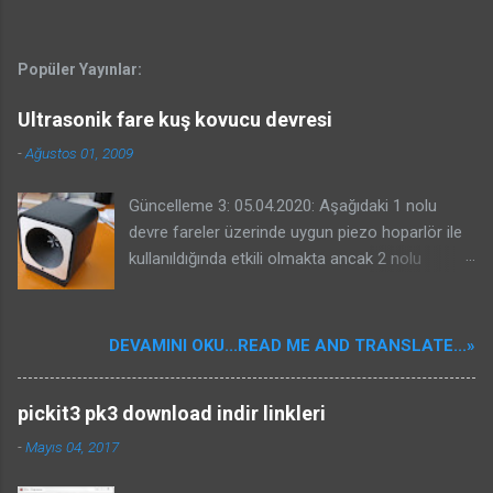
Popüler Yayınlar:
Ultrasonik fare kuş kovucu devresi
-
Ağustos 01, 2009
Güncelleme 3: 05.04.2020: Aşağıdaki 1 nolu
devre fareler üzerinde uygun piezo hoparlör ile
kullanıldığında etkili olmakta ancak 2 nolu
devrenin kuşlar üzerinde etkili olacağına dair bir
garantisi yoktur. Benim güvercinlere karşı ve
yorumlarda projesinde bahseden Kenan beyin
DEVAMINI OKU...READ ME AND TRANSLATE...»
serçelere karşı başarması sizin başaracağınız
anlamına gelmeyebilir. Kuş kovucular oldukça
pickit3 pk3 download indir linkleri
karışık sistemlerdir. Kullanılacak piezo önemlidir.
Bu nedenle konunun özü olan kuşların
-
Mayıs 04, 2017
duydukları seslerin frekansları ile ilgili bir yazı