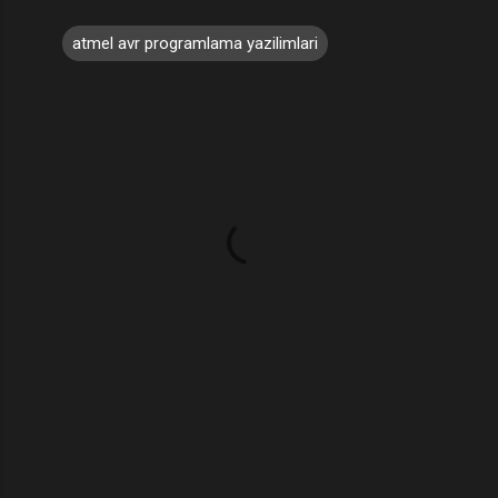
atmel avr programlama yazilimlari
Y
o
r
u
m
l
a
r