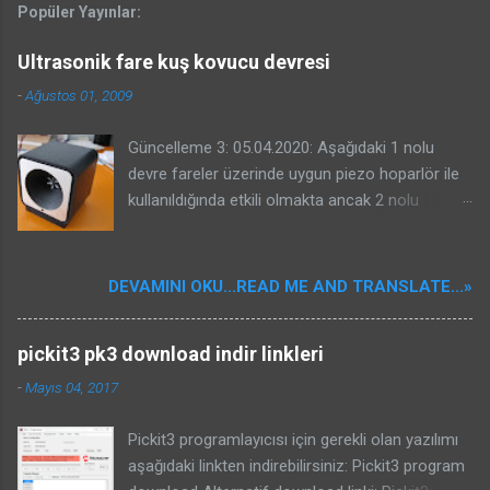
Popüler Yayınlar:
Ultrasonik fare kuş kovucu devresi
-
Ağustos 01, 2009
Güncelleme 3: 05.04.2020: Aşağıdaki 1 nolu
devre fareler üzerinde uygun piezo hoparlör ile
kullanıldığında etkili olmakta ancak 2 nolu
devrenin kuşlar üzerinde etkili olacağına dair bir
garantisi yoktur. Benim güvercinlere karşı ve
yorumlarda projesinde bahseden Kenan beyin
DEVAMINI OKU...READ ME AND TRANSLATE...»
serçelere karşı başarması sizin başaracağınız
anlamına gelmeyebilir. Kuş kovucular oldukça
pickit3 pk3 download indir linkleri
karışık sistemlerdir. Kullanılacak piezo önemlidir.
Bu nedenle konunun özü olan kuşların
-
Mayıs 04, 2017
duydukları seslerin frekansları ile ilgili bir yazı
yazdım. Bu devreyi veya internetten bulduğunuz
Pickit3 programlayıcısı için gerekli olan yazılımı
bir kuş kovucu devresini yapmadan mutlaka
aşağıdaki linkten indirebilirsiniz: Pickit3 program
aşağıdaki yazıyı okuyunuz ve yazıdaki bilgileri