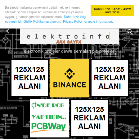
Bu sitede, kullanıcı deneyimini geliştirmek ve internet
Ana içeriğe atla
Kabul Et ve Kapat - Allow
sitesinin verimli çalışmasını sağlamak amacıyla yasalara
and Close
uygun, güvenilir çerezler kullanılmaktadır.
Daha fazla bilgi
edinmek için Gizlilik Politikamızı okuyun.- Privacy Policy for more information:
elektronik projeler devre şemaları pic projeleri