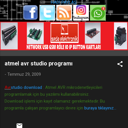
HADİ PAYLAŞ:
atmel avr studio programı
-
Temmuz 29, 2009
Avr
studio download
: Atmel AVR mikrodenetleyicileri
programlamak için bu yazılımı kullanabilirsiniz.
Download işlemi
için kayıt olamanız gerekmektedir. Bu
programla çalışan programlayıcı devre için
buraya tıklayınız...