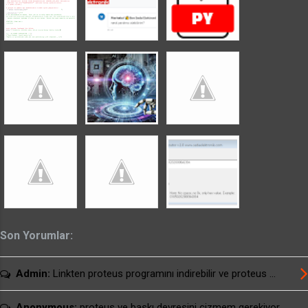
üzerinde sağ tıklayın. uyumluluk sorunu
gidermeyi tıklayın. Sorunlar algılanıyor
uyarısından sonra önerilen ayarları deneyin yada
sorun giderme programı seçeneklerinden
denemeler yaparak programı çalıştırabilirsiniz.
usburn brenner için arayüz programı download
usburn SETUP dosyalı arayüz programı
download usburn kullanım kılavuzu download
Alternatif Linkler: usburn brenner için ...
Son Yorumlar:
Admin:
Linkten proteus programını indirebilir ve proteus ...
Anonymous:
proteus ve baskı devresini çizmem gerekiyor