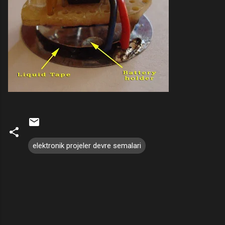
elektronik projeler devre semalari
Y
o
r
u