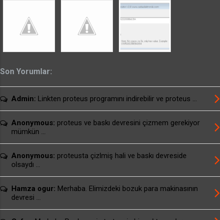
Alternatif Linkler: usburn brenner için ...
Son Yorumlar:
Admin:
Linkten proteus programını indirebilir ve proteus ...
Anonymous:
proteus ve baskı devresini çizmem gerekiyor
mümkün ...
Anonymous:
proteusta çizlmiş hali ve baskı devreside
olsaydı ...
Hamza ogur:
Merhaba. Elimizdeki bozuk para makinasının
devresi ...