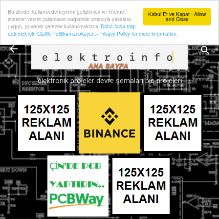
Bu sitede, kullanıcı deneyimini geliştirmek ve internet
Ana içeriğe atla
Kabul Et ve Kapat - Allow
sitesinin verimli çalışmasını sağlamak amacıyla yasalara
and Close
uygun, güvenilir çerezler kullanılmaktadır.
Daha fazla bilgi
edinmek için Gizlilik Politikamızı okuyun.- Privacy Policy for more information:
elektronik projeler devre şemaları pic projeleri