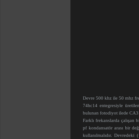
Devre 500 khz ile 50 mhz frek
74hc14 entegresiyle üretile
bulunan fotodiyot ilede CA31
Farklı frekanslarda çalışan bi
pf kondansatör arası bir de
kullanılmalıdır. Devredeki