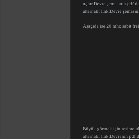
uçtur.
Devre şemasının pdf d
alternatif link:
Devre şemasını
Aşağıda ise 20 mhz sabit frek
Büyük görmek için resime tık
alternatif link:
Devrenin pdf 