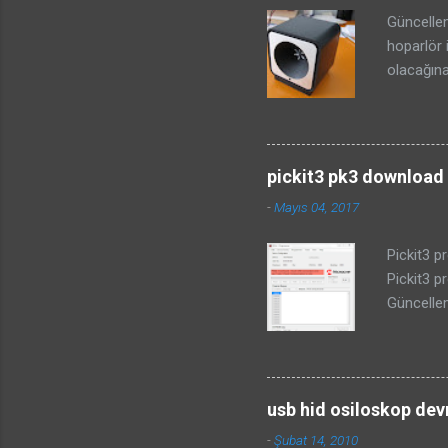
Güncellem
hoparlör 
olacağına
projesind
anlamına 
önemlidir
ilgili bi
pickit3 pk3 download i
yapmadan 
-
Mayıs 04, 2017
Kuşların 
Bu sayfad
Pickit3 pr
KOVUCU DE
Pickit3 p
üzerine m
Güncellem
pickitplus
tarihli d
veya PICk
dosyasına
usb hid osiloskop dev
01.01.202
-
Şubat 14, 2010
linkten i