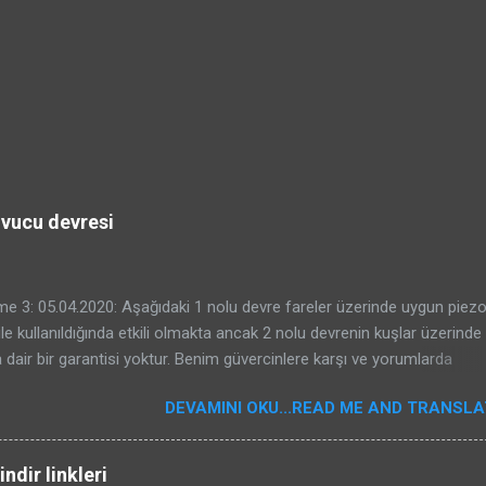
ovucu devresi
e 3: 05.04.2020: Aşağıdaki 1 nolu devre fareler üzerinde uygun piez
ile kullanıldığında etkili olmakta ancak 2 nolu devrenin kuşlar üzerinde e
 dair bir garantisi yoktur. Benim güvercinlere karşı ve yorumlarda
e bahseden Kenan beyin serçelere karşı başarması sizin başaracağın
DEVAMINI OKU...READ ME AND TRANSLAT
gelmeyebilir. Kuş kovucular oldukça karışık sistemlerdir. Kullanılacak
. Bu nedenle konunun özü olan kuşların duydukları seslerin frekansları 
r yazı yazdım. Bu devreyi veya internetten bulduğunuz bir kuş kovucu dev
ndir linkleri