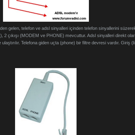
en gelen, telefon ve adsl sinyalleri içinden telefon sinyallerini süzere
İNE), 2 çıkışı (MODEM ve PHONE) mevcuttur. Adsl sinyalleri direkt ola
ırılır. Telefona giden uçta (phone) bir filtre devresi vardır. Giriş (l