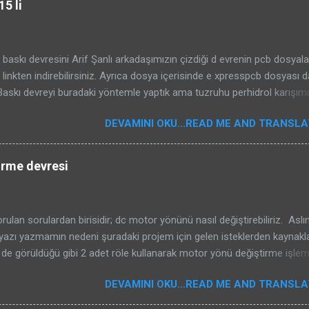
5 li
m yapılabilir. Devreyi bilgisayarıma bağladığımda otomatik olarak don
gılandı ve sürücülerini yükledi. Ancak bu devrenin negatif bölgeyi
ni de belirteyim. Osilaskop devresi için gerekli bütün dosyaları (devre
baskı devresini Arif Şanlı arkadaşımızın çizdiği d evrenin pcb dosyalar
ex kodu, baskı devre çizimleri -expresspcb- arayüz programı, donan
 linkten indirebilirsiniz. Ayrıca dosya içerisinde e xpresspcb dosyası d
i) aşağıdaki linkten indirebilirsiniz. Visual basicte hazırlanmış arayüz
askı devreyi buradaki yöntemle yaptık ama tuzruhu perhidrol karışımı
ın kaynak ...
mir3 kullandık. Daha sonra devre elemanlarını lehimleyip devreyi kurdu
DEVAMINI OKU...READ ME AND TRANSLAT
n çalışırken çekilmiş videosunu aşağıdan izleyebilirsiniz. Vumetre için
 doğrudan amp. çıkışından aldık. Daha düşük ses sinyalleri için girişteki
ğerini düşürmek gerekebilir. Trimpot ile de ledlerin yanma seviyesini
irme devresi
ilirsiniz. Kart ebatları : 9.5cm x 11.4cm LM3915 vumetre dosyalar
d
rulan sorulardan birisidir; dc motor yönünü nasıl değiştirebiliriz. Aslı
 yazı yazmamın nedeni şuradaki projem için gelen isteklerden kaynakla
de görüldüğü gibi 2 adet röle kullanarak motor yönü değiştirme işlem
oruz. Hangi röle bobinine 12 vdc gelirse çıkış ona göre (+) (-) olarak
DEVAMINI OKU...READ ME AND TRANSLAT
. Tabi sistemde 2 röleyide aynı anda çektirmek (+)(-) kutupların
sine neden olacaktır. Buna dikkat etmek gerekiyor. Eğer sağ sol çevi