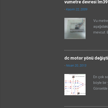
vumetre devresi lm391
volt ölçü
-
Kasım 22, 2009
olarak al
ölçmediği
Vu metre 
şeması, h
aşağıdaki
sürücüler
mevcut. B
programın
yerine de
vumetreni
sinyalini
direnç de
dc motor yönü değişt
ayarlayab
-
Nisan 20, 2013
downloa
En çok so
böyle bir
Görselde 
yapabiliy
değişiyor
kısadevre