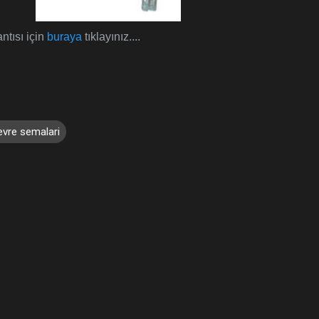
ntısı için
buraya
tıklayınız....
devre semalari