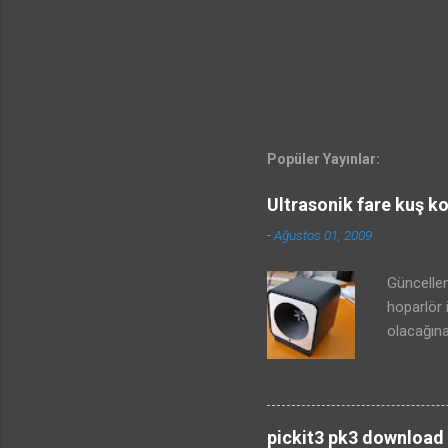
Popüler Yayınlar:
Ultrasonik fare kuş k
-
Ağustos 01, 2009
Güncellem
hoparlör 
olacağına
projesind
anlamına 
önemlidir
ilgili bi
pickit3 pk3 download i