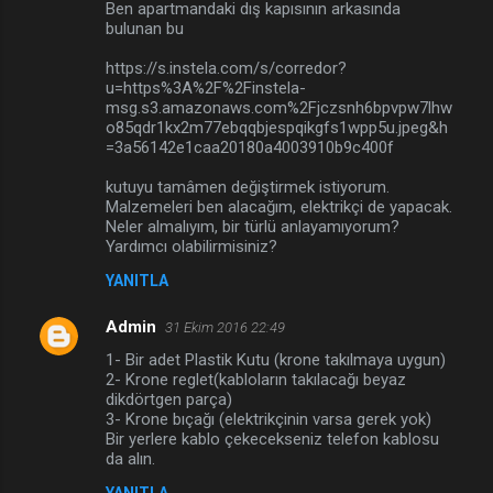
r
Ben apartmandaki dış kapısının arkasında
bulunan bu
u
https://s.instela.com/s/corredor?
m
u=https%3A%2F%2Finstela-
l
msg.s3.amazonaws.com%2Fjczsnh6bpvpw7lhw
o85qdr1kx2m77ebqqbjespqikgfs1wpp5u.jpeg&h
a
=3a56142e1caa20180a4003910b9c400f
r
kutuyu tamâmen değiştirmek istiyorum.
Malzemeleri ben alacağım, elektrikçi de yapacak.
Neler almalıyım, bir türlü anlayamıyorum?
Yardımcı olabilirmisiniz?
YANITLA
Admin
31 Ekim 2016 22:49
1- Bir adet Plastik Kutu (krone takılmaya uygun)
2- Krone reglet(kabloların takılacağı beyaz
dikdörtgen parça)
3- Krone bıçağı (elektrikçinin varsa gerek yok)
Bir yerlere kablo çekecekseniz telefon kablosu
da alın.