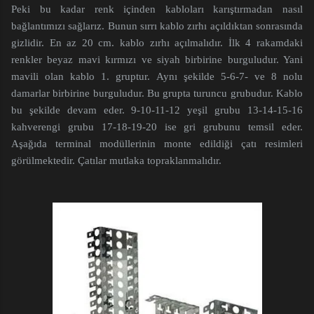
Peki bu kadar renk içinden kabloları karıştırmadan nasıl
bağlantımızı sağlarız. Bunun sırrı kablo zırhı açıldıktan sonrasında
gizlidir. En az 20 cm. kablo zırhı açılmalıdır. İlk 4 rakamdaki
renkler beyaz mavi kırmızı ve siyah birbirine burguludur. Yani
mavili olan kablo 1. gruptur. Aynı şekilde 5-6-7- ve 8 nolu
damarlar birbirine burguludur. Bu grupta turuncu grubudur. Kablo
bu şekilde devam eder. 9-10-11-12 yeşil grubu 13-14-15-16
kahverengi grubu 17-18-19-20 ise gri grubunu temsil eder.
Aşağıda terminal modüllerinin monte edildiği çatı resimleri
görülmektedir. Çatılar mutlaka topraklanmalıdır.