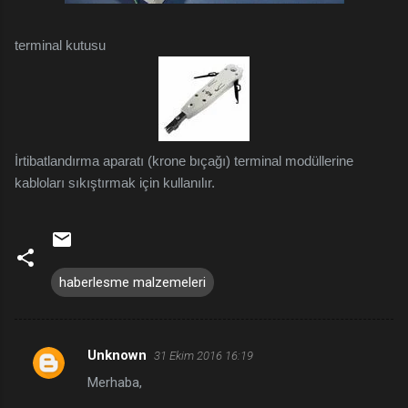
terminal kutusu
İrtibatlandırma aparatı (krone bıçağı) terminal modüllerine
kabloları sıkıştırmak için kullanılır.
haberlesme malzemeleri
Unknown
31 Ekim 2016 16:19
Y
Merhaba,
o