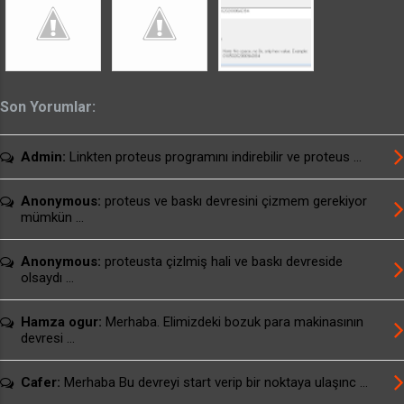
Son Yorumlar:
Admin:
Linkten proteus programını indirebilir ve proteus ...
Anonymous:
proteus ve baskı devresini çizmem gerekiyor
mümkün ...
Anonymous:
proteusta çizlmiş hali ve baskı devreside
olsaydı ...
Hamza ogur:
Merhaba. Elimizdeki bozuk para makinasının
devresi ...
Cafer:
Merhaba Bu devreyi start verip bir noktaya ulaşınc ...