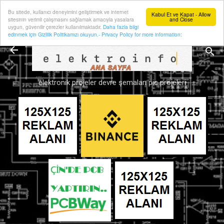
Bu sitede, kullanıcı deneyimini geliştirmek ve internet
Ana içeriğe atla
Kabul Et ve Kapat - Allow
sitesinin verimli çalışmasını sağlamak amacıyla yasalara
and Close
uygun, güvenilir çerezler kullanılmaktadır.
Daha fazla bilgi
edinmek için Gizlilik Politikamızı okuyun.- Privacy Policy for more information:
elektronik projeler devre şemaları pic projeleri