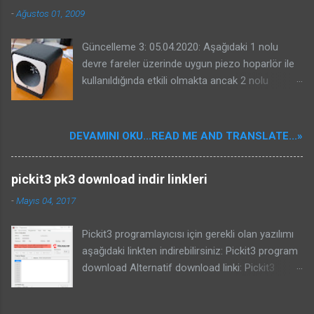
-
Ağustos 01, 2009
Güncelleme 3: 05.04.2020: Aşağıdaki 1 nolu
devre fareler üzerinde uygun piezo hoparlör ile
kullanıldığında etkili olmakta ancak 2 nolu
devrenin kuşlar üzerinde etkili olacağına dair bir
garantisi yoktur. Benim güvercinlere karşı ve
yorumlarda projesinde bahseden Kenan beyin
DEVAMINI OKU...READ ME AND TRANSLATE...»
serçelere karşı başarması sizin başaracağınız
anlamına gelmeyebilir. Kuş kovucular oldukça
pickit3 pk3 download indir linkleri
karışık sistemlerdir. Kullanılacak piezo önemlidir.
Bu nedenle konunun özü olan kuşların
-
Mayıs 04, 2017
duydukları seslerin frekansları ile ilgili bir yazı
yazdım. Bu devreyi veya internetten bulduğunuz
Pickit3 programlayıcısı için gerekli olan yazılımı
bir kuş kovucu devresini yapmadan mutlaka
aşağıdaki linkten indirebilirsiniz: Pickit3 program
aşağıdaki yazıyı okuyunuz ve yazıdaki bilgileri
download Alternatif download linki: Pickit3
dikkate alınız: Kuşların duydukları ses frekansları
program download Güncelleme 29.05.2021:
ve ultrasonik cihazlar yazısı için buraya
Eğer yeni çıkmış işlemcileri programlamak