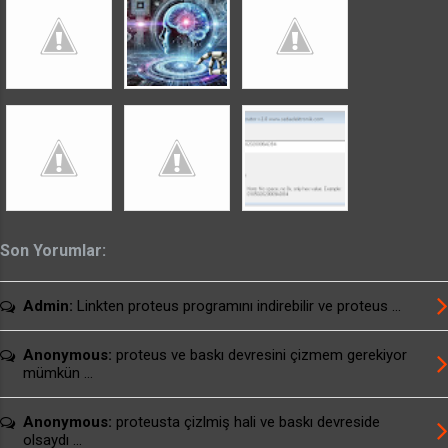
yaklaşıktır. Rezistanslardan birisi alt diğeri üst
ısıtmayı sağlar. Neon lamba önünde 150k direnç
kullanılabilir. Fişin toprak hattı ile fırın gövdesi
arasında kısadevre görülmelidir. Bu önemli bir
noktadır. Şayet k...
Son Yorumlar:
Admin:
Linkten proteus programını indirebilir ve proteus ...
Anonymous:
proteus ve baskı devresini çizmem gerekiyor
mümkün ...
Anonymous:
proteusta çizlmiş hali ve baskı devreside
olsaydı ...