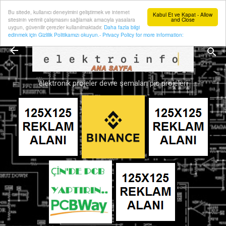
Bu sitede, kullanıcı deneyimini geliştirmek ve internet
Ana içeriğe atla
Kabul Et ve Kapat - Allow
sitesinin verimli çalışmasını sağlamak amacıyla yasalara
and Close
uygun, güvenilir çerezler kullanılmaktadır.
Daha fazla bilgi
edinmek için Gizlilik Politikamızı okuyun.- Privacy Policy for more information:
elektronik projeler devre şemaları pic projeleri