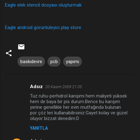
Eagle elek stencil dosyası oluşturmak
Eagle android görüntüleyici play store
baskıdevre
pcb
yapımı
Adsız
20 Kasım 2009 21:05
Y
Tuz ruhu-perhidrol karışımı hem maliyeti yüksek
o
hem de baya bir pis durum.Bence bu karışım
r
yerine genellikle her evin mutfağında bulunan
por çöz leri kullanabilirsiniz.Gayet kolay ve güzel
u
oluyor bizzat denedim:D
m
YANITLA
l