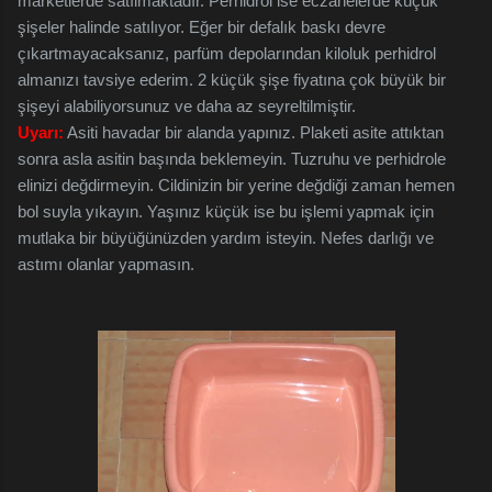
marketlerde satılmaktadır. Perhidrol ise eczanelerde küçük
şişeler halinde satılıyor. Eğer bir defalık baskı devre
çıkartmayacaksanız, parfüm depolarından kiloluk perhidrol
almanızı tavsiye ederim. 2 küçük şişe fiyatına çok büyük bir
şişeyi alabiliyorsunuz ve daha az seyreltilmiştir.
Uyarı:
Asiti havadar bir alanda yapınız. Plaketi asite attıktan
sonra asla asitin başında beklemeyin. Tuzruhu ve perhidrole
elinizi değdirmeyin. Cildinizin bir yerine değdiği zaman hemen
bol suyla yıkayın. Yaşınız küçük ise bu işlemi yapmak için
mutlaka bir büyüğünüzden yardım isteyin. Nefes darlığı ve
astımı olanlar yapmasın.