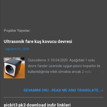
Popüler Yayınlar:
Ultrasonik fare kuş kovucu devresi
-
Ağustos 01, 2009
Güncelleme 3: 05.04.2020: Aşağıdaki 1 nolu
devre fareler üzerinde uygun piezo hoparlör ile
kullanıldığında etkili olmakta ancak 2 nolu
devrenin kuşlar üzerinde etkili olacağına dair bir
garantisi yoktur. Benim güvercinlere karşı ve
yorumlarda projesinde bahseden Kenan beyin
DEVAMINI OKU...READ ME AND TRANSLATE...»
serçelere karşı başarması sizin başaracağınız
anlamına gelmeyebilir. Kuş kovucular oldukça
pickit3 pk3 download indir linkleri
karışık sistemlerdir. Kullanılacak piezo önemlidir.