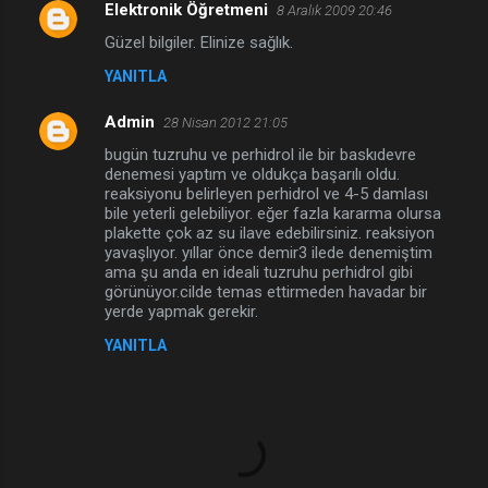
Elektronik Öğretmeni
8 Aralık 2009 20:46
Güzel bilgiler. Elinize sağlık.
YANITLA
Admin
28 Nisan 2012 21:05
bugün tuzruhu ve perhidrol ile bir baskıdevre
denemesi yaptım ve oldukça başarılı oldu.
reaksiyonu belirleyen perhidrol ve 4-5 damlası
bile yeterli gelebiliyor. eğer fazla kararma olursa
plakette çok az su ilave edebilirsiniz. reaksiyon
yavaşlıyor. yıllar önce demir3 ilede denemiştim
ama şu anda en ideali tuzruhu perhidrol gibi
görünüyor.cilde temas ettirmeden havadar bir
yerde yapmak gerekir.
YANITLA