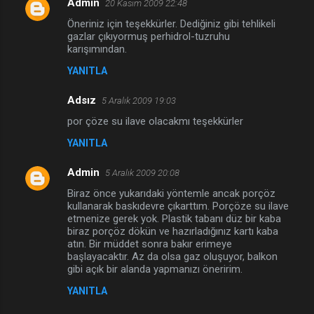
Admin
20 Kasım 2009 22:48
a
Öneriniz için teşekkürler. Dediğiniz gibi tehlikeli
r
gazlar çıkıyormuş perhidrol-tuzruhu
karışımından.
YANITLA
Adsız
5 Aralık 2009 19:03
por çöze su ilave olacakmı teşekkürler
YANITLA
Admin
5 Aralık 2009 20:08
Biraz önce yukarıdaki yöntemle ancak porçöz
kullanarak baskıdevre çıkarttım. Porçöze su ilave
etmenize gerek yok. Plastik tabanı düz bir kaba
biraz porçöz dökün ve hazırladığınız kartı kaba
atın. Bir müddet sonra bakır erimeye
başlayacaktır. Az da olsa gaz oluşuyor, balkon
gibi açık bir alanda yapmanızı öneririm.
YANITLA