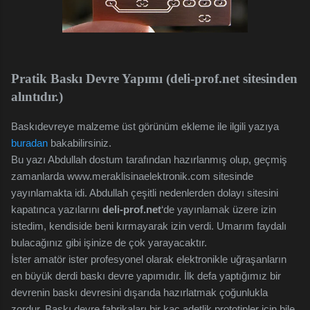
Pratik Baskı Devre Yapımı (deli-prof.net sitesinden
alıntıdır.)
Baskıdevreye malzeme üst görünüm ekleme ile ilgili yazıya
buradan
bakabilirsiniz.
Bu yazı Abdullah dostum tarafından hazırlanmış olup, geçmiş
zamanlarda www.meraklisinaelektronik.com sitesinde
yayınlamakta idi. Abdullah çeşitli nedenlerden dolayı sitesini
kapatınca yazılarını
deli-prof.net
‘de yayınlamak üzere izin
istedim, kendiside beni kırmayarak izin verdi. Umarım faydalı
bulacağınız gibi işinize de çok yarayacaktır.
İster amatör ister profesyonel olarak elektronikle uğraşanların
en büyük derdi baskı devre yapımıdır. İlk defa yaptığımız bir
devrenin baskı devresini dışarıda hazırlatmak çoğunlukla
zordur. Baskı devre fabrikaları bir kaç adetlik prototipler için bile