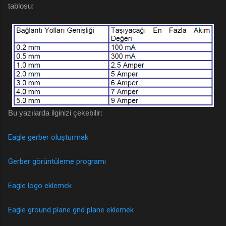
tablosu:
Bu yazılarda ilginizi çekebilir:
Eagle gerber oluşturmak
Gerber görüntüleme programı
Eagle logo eklemek
Eagle ground plane gnd plane eklemek