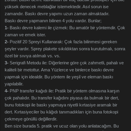
yüksek denecek meblağlar istemektedir. Asıl sorun ise
zamandır. Baskı devre yapımı uzun zaman almaktadır.
Baskı devre yapmanın bilinen 4 yolu vardır. Bunlar;
1-
Baskı devre kalemi ile çizmek: Bu amatör bir yöntemdir. Çok
zaman ve emek ister.
2-
Pozitif 20 Spreyi Kullanarak: Çok fazla bilinmesi gereken
şeyler vardır. Sprey plakete sıkıldıktan sonra kurutulmalı, sonra
özel bir sıvıya atılmalı vs. vs.
3-
Serigrafi Metodu ile: Diğerlerine göre çok zahmetli, pahalı ve
kaliteli bir metottur. Ama Yüzlerce ve binlerce baskı devre
yapmak için idealdir. Bu yöntem ile yeşil ve eleman baskı
yapılabilir.
4-
PNP transfer kağıdı ile: Pratik bir yöntem olmasına karşın
çok pahalıdır. Bu transfer kağıdını piyasa da bulmak bir dert,
bunu fotokopi ile baskı yapmaya niyetli kırtasiye aramak bir
dert. Kırtasiyeciler bu kâğıdı tanımadıkları için buna fotokopi
çekmeye gönüllü değillerdir.
Ben size burada 5. pratik ve ucuz olan yolu anlatacağım. Bu