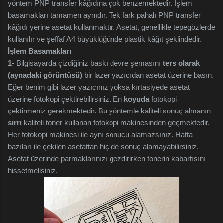
yöntem PNP transfer kâğıdına çok benzemektedir. İşlem
basamakları tamamen aynıdır. Tek fark pahalı PNP transfer
kâğıdı yerine asetat kullanmaktır. Asetat, genellikle tepegözlerde
kullanılır ve şeffaf A4 büyüklüğünde plastik kâğıt şeklindedir.
İşlem Basamakları
1-
Bilgisayarda çizdiğiniz baskı devre şemasını
ters olarak
(aynadaki görüntüsü)
bir lazer yazıcıdan asetat üzerine basın.
Eğer benim gibi lazer yazıcınız yoksa kırtasiyede asetat
üzerine fotokopi çektirebilirsiniz. En
koyuda
fotokopi
çektirmeniz gerekmektedir. Bu yöntemle kaliteli sonuç almanın
sırrı
kaliteli toner kullanan fotokopi makinesinden geçmektedir.
Her fotokopi makinesi ile aynı sonucu alamazsınız. Hatta
bazıları ile çekilen asetattan hiç de sonuç alamayabilirsiniz.
Asetat üzerinde parmaklarınızı gezdirirken tonerin kabartısını
hissetmelisiniz.