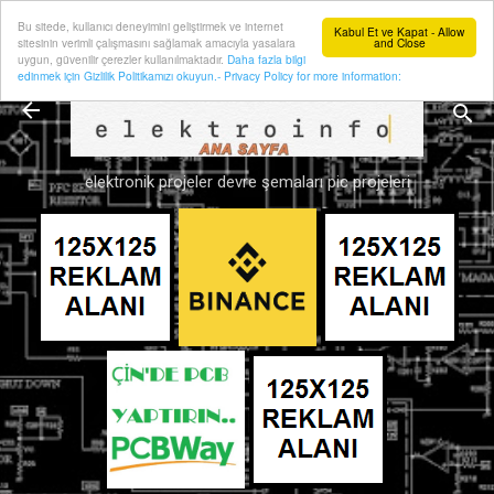
Bu sitede, kullanıcı deneyimini geliştirmek ve internet
Ana içeriğe atla
Kabul Et ve Kapat - Allow
sitesinin verimli çalışmasını sağlamak amacıyla yasalara
and Close
uygun, güvenilir çerezler kullanılmaktadır.
Daha fazla bilgi
edinmek için Gizlilik Politikamızı okuyun.- Privacy Policy for more information:
elektronik projeler devre şemaları pic projeleri